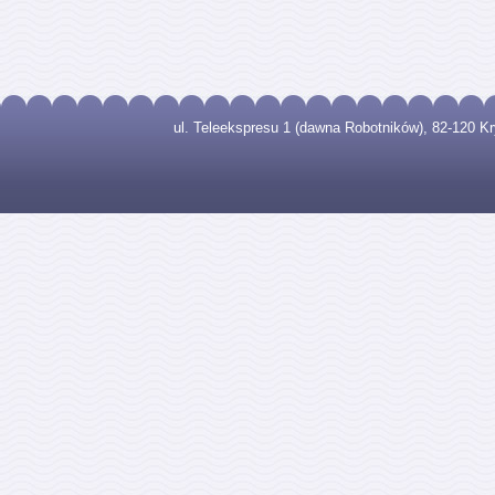
ul. Teleekspresu 1 (dawna Robotników), 82-120 Kryn