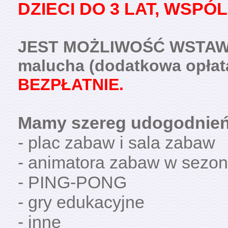
DZIECI DO 3 LAT, WSPÓL
JEST MOŻLIWOŚĆ WSTAWI
malucha (dodatkowa opłata
BEZPŁATNIE.
Mamy szereg udogodnień d
- plac zabaw i sala zabaw
- animatora zabaw w sezoni
- PING-PONG
- gry edukacyjne
- inne